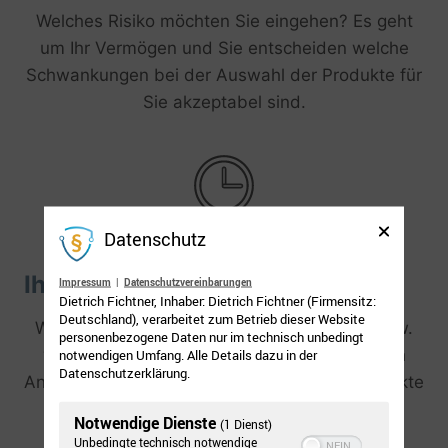
Welches Risiko möchten Sie eingehen? Es geht
um Ihr Vermögen und Sie entscheiden welche
Schwankungen bei der Auswahl der Produkte für
Sie akzeptabel sind.
Datenschutz
Ihr Anlagehorizont
Impressum
|
Datenschutzvereinbarungen
Dietrich Fichtner, Inhaber: Dietrich Fichtner (Firmensitz:
Deutschland), verarbeitet zum Betrieb dieser Website
Wie lange soll das Geld investiert werden bzw.
personenbezogene Daten nur im technisch unbedingt
notwendigen Umfang. Alle Details dazu in der
wann besteht wieder Kapitalbedarf? Je nach
Datenschutzerklärung.
Anlagezeitraum gibt es passende Finanzprodukte
für Ihr Depot.
Notwendige Dienste
(1 Dienst)
Unbedingte technisch notwendige